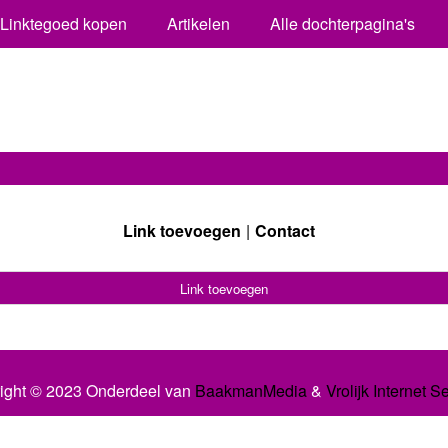
Linktegoed kopen
Artikelen
Alle dochterpagina's
Link toevoegen
Contact
Link toevoegen
ight © 2023 Onderdeel van
BaakmanMedia
&
Vrolijk Internet S