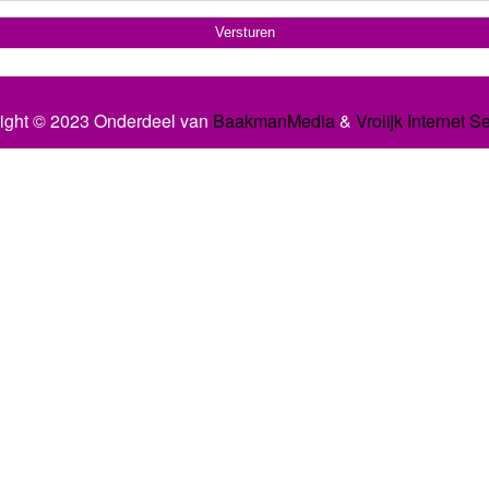
ight © 2023 Onderdeel van
BaakmanMedia
&
Vrolijk Internet S