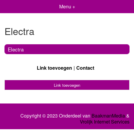
Menu +
Electra
Electra
Link toevoegen
Contact
Link toevoegen
Copyright © 2023 Onderdeel van
BaakmanMedia
&
Vrolijk Internet Services